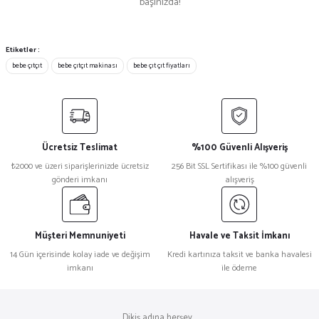
başınızda!
₺ 1.500
₺ 165
Koza Çıtçıt
%14
₺ 1.400
₺ 130
10.5mm Delikli Çıtçıt 1440 Adet
Etiketler :
bebe çıtçıt
bebe çıtçıt makinası
bebe çıt çıt fiyatları
₺ 1.333
₺ 1.143
Ücretsiz Teslimat
%100 Güvenli Alışveriş
₺2000 ve üzeri siparişlerinizde ücretsiz
256 Bit SSL Sertifikası ile %100 güvenli
gönderi imkanı
alışveriş
Müşteri Memnuniyeti
Havale ve Taksit İmkanı
14 Gün içerisinde kolay iade ve değişim
Kredi kartınıza taksit ve banka havalesi
imkanı
ile ödeme
Dikiş adına herşey...