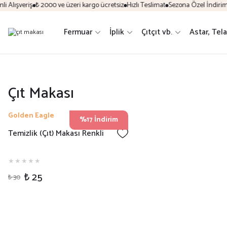
 Alışveriş
₺ 2000 ve üzeri kargo ücretsiz
Hızlı Teslimat
Sezona Özel İndirim F
Fermuar
İplik
Çıtçıt vb.
Astar, Tel
Çıt Makası
Golden Eagle
%17 İndirim
Temizlik (Çıt) Makası Renkli
₺ 25
₺ 30