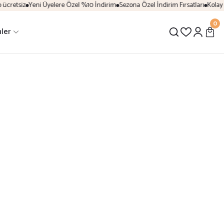
ücretsiz
Yeni Üyelere Özel %10 İndirim
Sezona Özel İndirim Fırsatları
Kolay 
0
ler