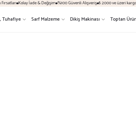
ırsatları
Kolay İade & Değişim
%100 Güvenli Alışveriş
₺ 2000 ve üzeri kargo 
a, Tuhafiye
Sarf Malzeme
Dikiş Makinası
Toptan Ürün