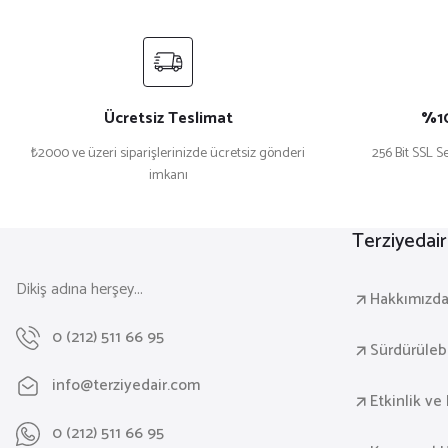
Ücretsiz Teslimat
%10
₺2000 ve üzeri siparişlerinizde ücretsiz gönderi
256 Bit SSL Se
imkanı
Terziyedai
Dikiş adına herşey...
Hakkımızd
0 (212) 511 66 95
Sürdürülebil
info@terziyedair.com
Etkinlik ve 
0 (212) 511 66 95